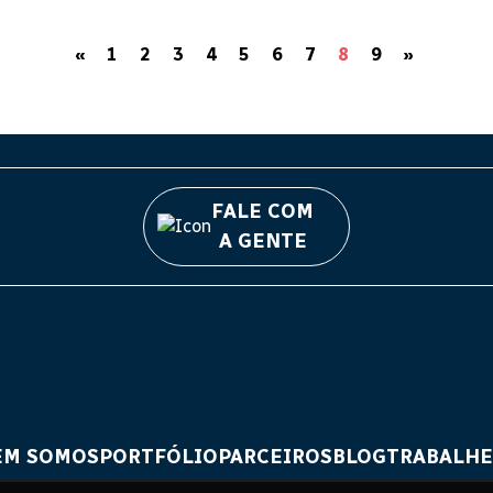
«
1
2
3
4
5
6
7
8
9
»
FALE COM
A GENTE
EM SOMOS
PORTFÓLIO
PARCEIROS
BLOG
TRABALHE