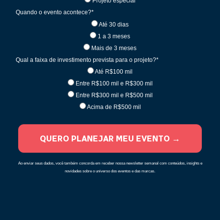
Projeto especial
Quando o evento acontece?*
Até 30 dias
1 a 3 meses
Mais de 3 meses
Qual a faixa de investimento prevista para o projeto?*
Até R$100 mil
Entre R$100 mil e R$300 mil
Entre R$300 mil e R$500 mil
Acima de R$500 mil
QUERO PLANEJAR MEU EVENTO →
Ao enviar seus dados, você também concorda em receber nossa newsletter semanal com conteúdos, insights e
novidades sobre o universo dos eventos e das marcas.