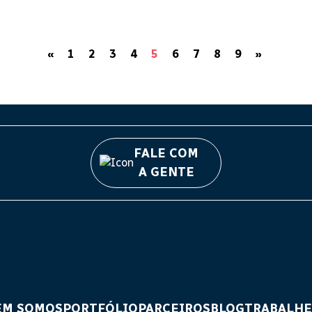
«
1
2
3
4
5
6
7
8
9
»
FALE COM
A GENTE
EM SOMOS
PORTFÓLIO
PARCEIROS
BLOG
TRABALHE