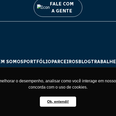
FALE COM
A GENTE
EM SOMOS
PORTFÓLIO
PARCEIROS
BLOG
TRABALHE
melhorar o desempenho, analisar como você interage em nosso sit
concorda com o uso de cookies.
Ok, entendi!
© Modale Cenografia - Todos os direitos reservados. | Desenvolvido p