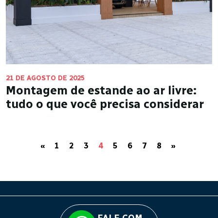
21 DE AGOSTO DE 2025
Montagem de estande ao ar livre:
tudo o que você precisa considerar
«
1
2
3
4
5
6
7
8
»
FALE COM