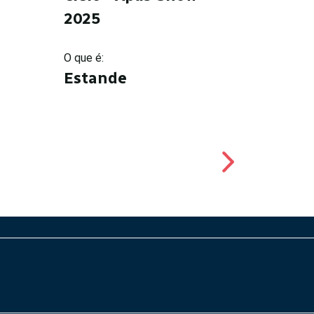
2025
O que é:
Estande